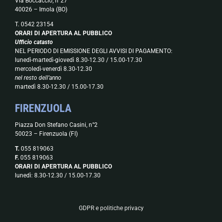
Via Boccaccio, n°27
40026 – Imola (BO)
T. 0542 23154
ORARI DI APERTURA AL PUBBLICO
Ufficio catasto
NEL PERIODO DI EMISSIONE DEGLI AVVISI DI PAGAMENTO:
lunedì-martedì-giovedì 8.30-12.30 / 15.00-17.30
mercoledì-venerdì 8.30-12.30
nel resto dell’anno
martedì 8.30-12.30 / 15.00-17.30
FIRENZUOLA
Piazza Don Stefano Casini, n°2
50023 – Firenzuola (FI)
T.
055 819063
F.
055 819063
ORARI DI APERTURA AL PUBBLICO
lunedì: 8.30-12.30 / 15.00-17.30
GDPR e politiche privacy