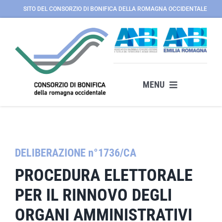
Salta
SITO DEL CONSORZIO DI BONIFICA DELLA ROMAGNA OCCIDENTALE
al
contenuto
MENU
News
Disciplina elettorale
Pubblicazioni
DELIBERAZIONE n°1736/CA
Verifica la tua posizione elettorale
PROCEDURA ELETTORALE
PER IL RINNOVO DEGLI
ORGANI AMMINISTRATIVI