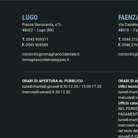
LUGO
FAENZ
Piazza Savonarola, n°5
Via Castella
48022 – Lugo (RA)
48018 – Fa
T.
0545 909511
T.
0546 21
F.
0545 909509
F.
0546 270
consorzio@romagnaoccidentale.it
consorzio@
romagnaoccidentale@pec.it
ORARI DI APERTURA AL PUBBLICO
ORARI DI 
lunedì-martedì-giovedì 8.30-12.30 / 15.00-17.30
Uffici tecni
mercoledì-venerdì 8.30-12.30
lunedì-mart
mercoledì-v
Ufficio cata
NEL PERIOD
PAGAMENT
lunedì-mart
mercoledì-v
nel resto de
giovedì 8.3