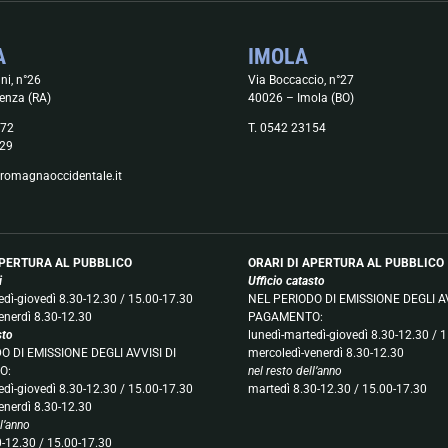
A
IMOLA
ni, n°26
Via Boccaccio, n°27
enza (RA)
40026 – Imola (BO)
372
T. 0542 23154
29
romagnaoccidentale.it
APERTURA AL PUBBLICO
ORARI DI APERTURA AL PUBBLICO
ci
Ufficio catasto
edì-giovedì 8.30-12.30 / 15.00-17.30
NEL PERIODO DI EMISSIONE DEGLI AV
enerdì 8.30-12.30
PAGAMENTO:
sto
lunedì-martedì-giovedì 8.30-12.30 / 
O DI EMISSIONE DEGLI AVVISI DI
mercoledì-venerdì 8.30-12.30
O:
nel resto dell’anno
edì-giovedì 8.30-12.30 / 15.00-17.30
martedì 8.30-12.30 / 15.00-17.30
enerdì 8.30-12.30
ll’anno
0-12.30 / 15.00-17.30